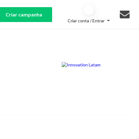
Criar campanha
Criar conta / Entrar