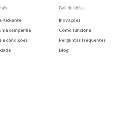
Mais
Baú de ideias
a Kickante
Inovações
 uma campanha
Como funciona
 e condições
Perguntas frequentes
idade
Blog