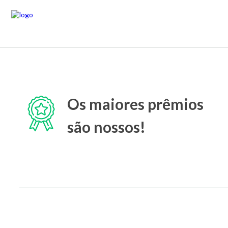
Os maiores prêmios
são nossos!