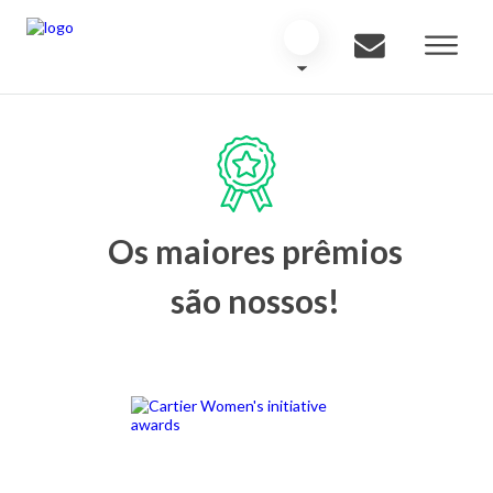
Os maiores prêmios
são nossos!