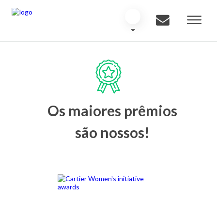
Os maiores prêmios
são nossos!