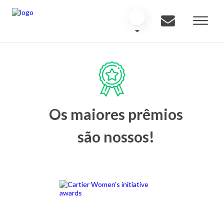
Os maiores prêmios
são nossos!