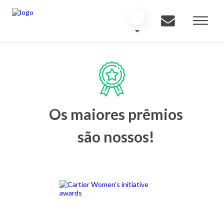
Os maiores prêmios
são nossos!