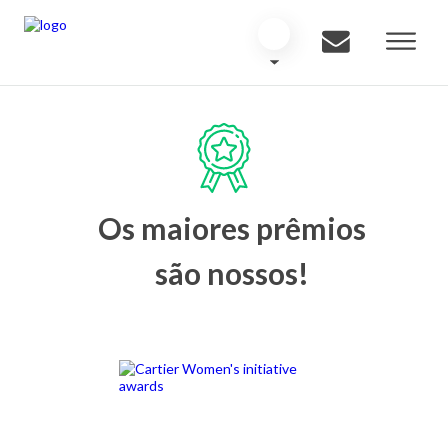
Os maiores prêmios
são nossos!