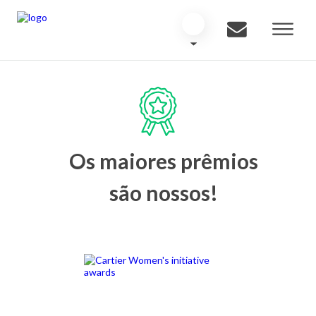
Os maiores prêmios
são nossos!