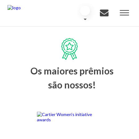
Os maiores prêmios
são nossos!