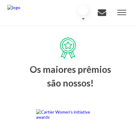
Os maiores prêmios
são nossos!