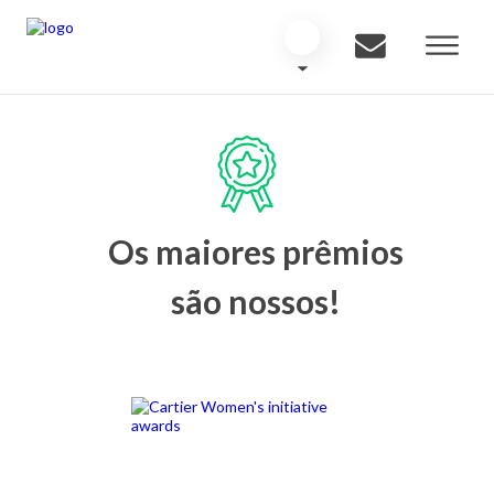
Os maiores prêmios
são nossos!