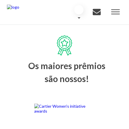
Os maiores prêmios
são nossos!