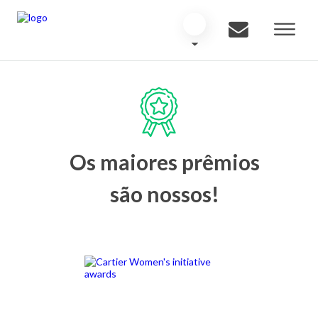
Os maiores prêmios
são nossos!