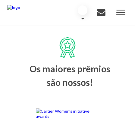
Os maiores prêmios
são nossos!