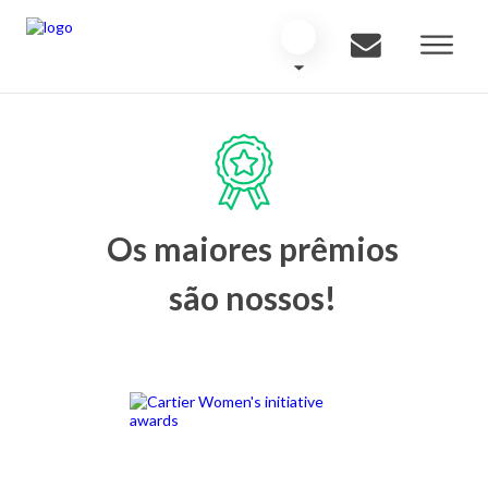
Os maiores prêmios
são nossos!