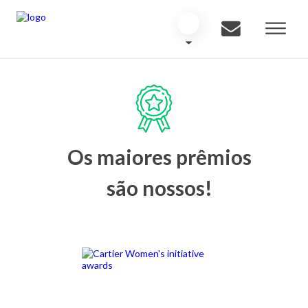
Os maiores prêmios
são nossos!