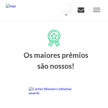
Os maiores prêmios
são nossos!