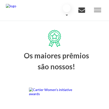
Os maiores prêmios
são nossos!