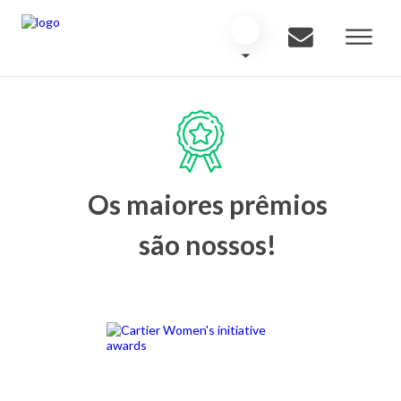
Os maiores prêmios
são nossos!