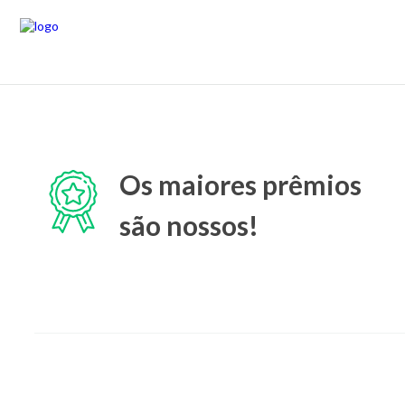
Os maiores prêmios
são nossos!