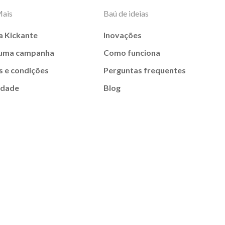
Mais
Baú de ideias
a Kickante
Inovações
 uma campanha
Como funciona
 e condições
Perguntas frequentes
idade
Blog