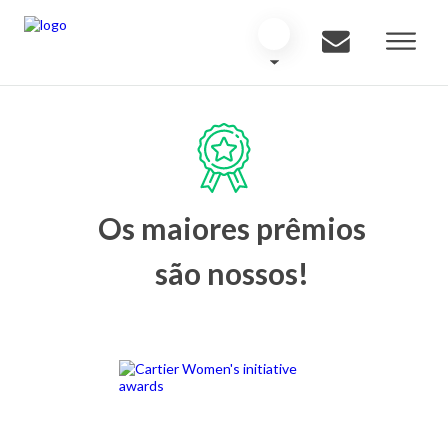
Os maiores prêmios
são nossos!