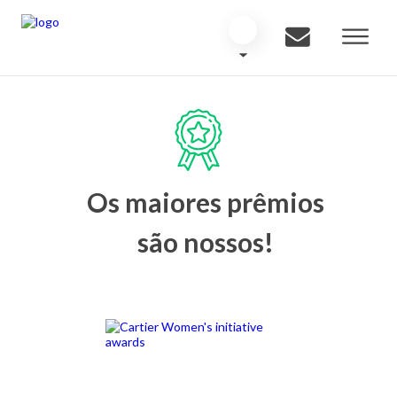
Os maiores prêmios
são nossos!