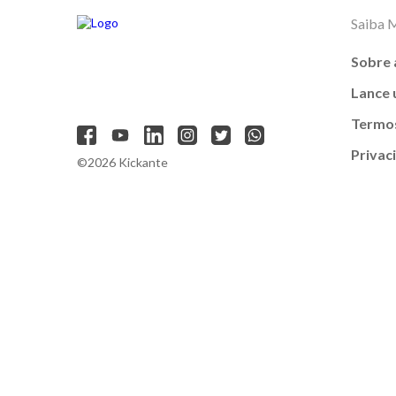
Saiba 
Sobre 
Lance
Termos
Privac
©2026 Kickante