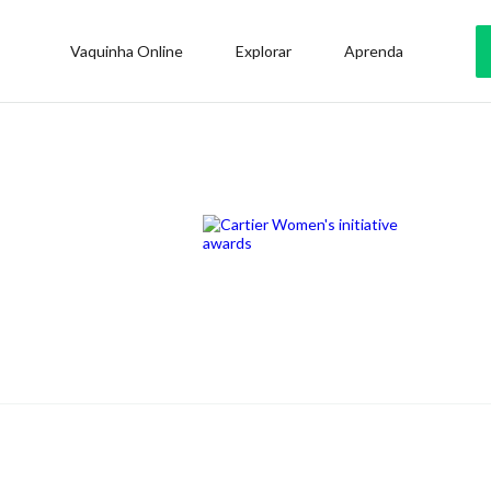
Vaquinha Online
Explorar
Aprenda