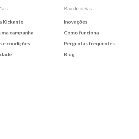
Mais
Baú de ideias
a Kickante
Inovações
 uma campanha
Como funciona
 e condições
Perguntas frequentes
idade
Blog