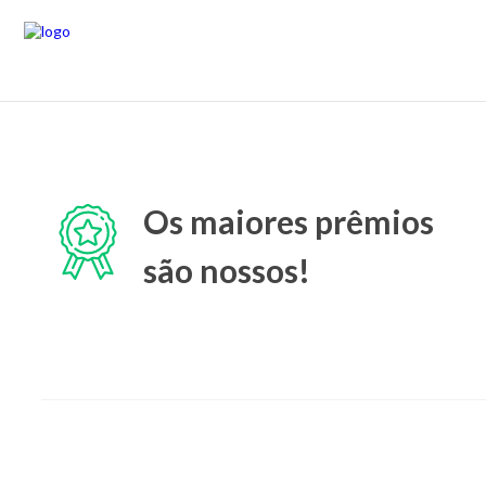
Os maiores prêmios
são nossos!