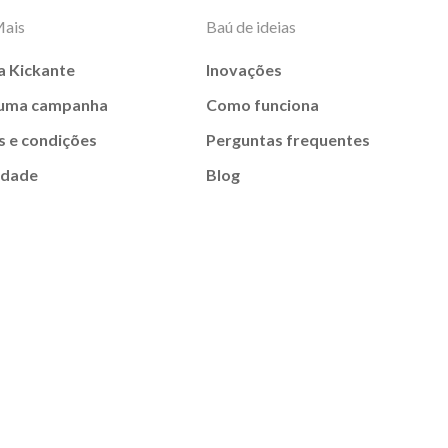
Mais
Baú de ideias
a Kickante
Inovações
 uma campanha
Como funciona
 e condições
Perguntas frequentes
idade
Blog