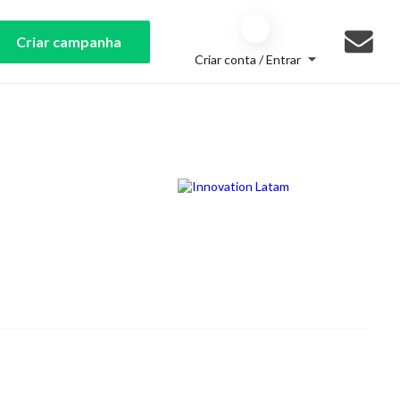
Criar campanha
Criar conta / Entrar