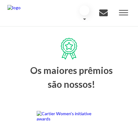
Os maiores prêmios
são nossos!