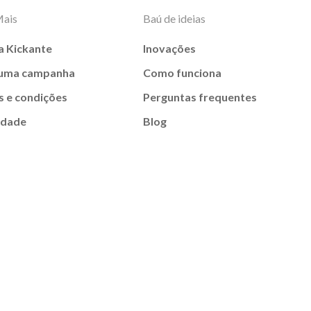
Mais
Baú de ideias
a Kickante
Inovações
 uma campanha
Como funciona
 e condições
Perguntas frequentes
idade
Blog