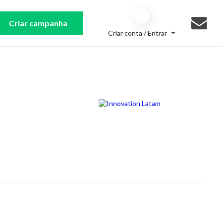
Criar campanha
Criar conta / Entrar