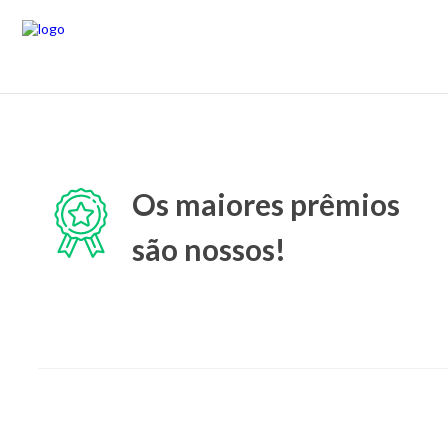
Os maiores prêmios
são nossos!