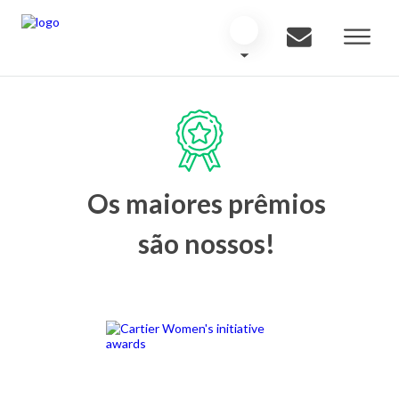
Os maiores prêmios
são nossos!