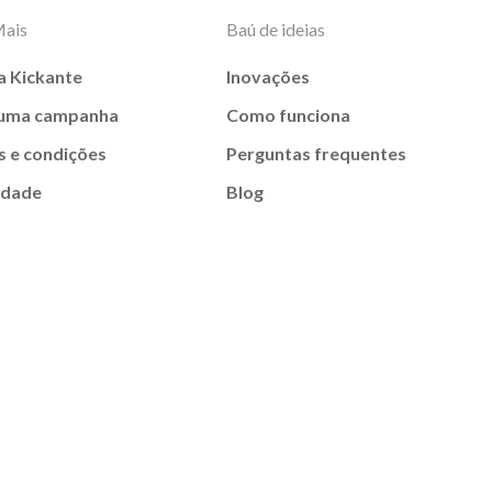
Mais
Baú de ideias
a Kickante
Inovações
 uma campanha
Como funciona
 e condições
Perguntas frequentes
idade
Blog