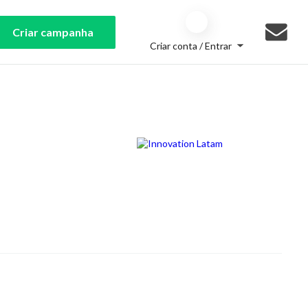
Criar campanha
Criar conta / Entrar