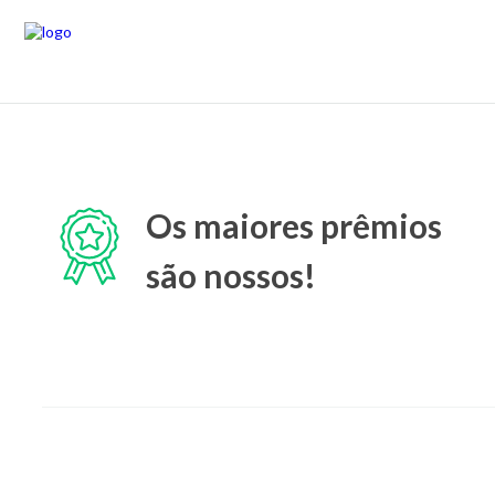
Os maiores prêmios
são nossos!