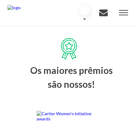
Os maiores prêmios
são nossos!