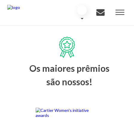
Os maiores prêmios
são nossos!