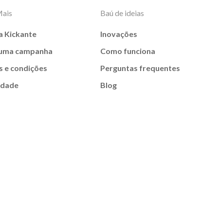
Mais
Baú de ideias
a Kickante
Inovações
 uma campanha
Como funciona
 e condições
Perguntas frequentes
idade
Blog