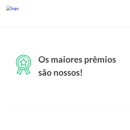
Os maiores prêmios
são nossos!