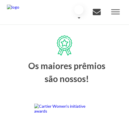
Os maiores prêmios
são nossos!