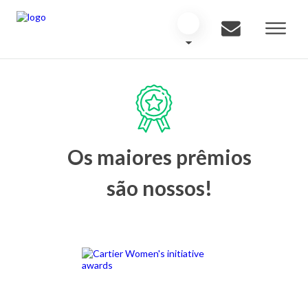
Os maiores prêmios
são nossos!