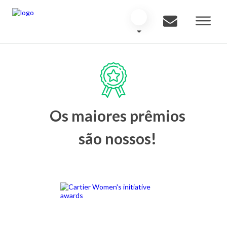
Os maiores prêmios
são nossos!