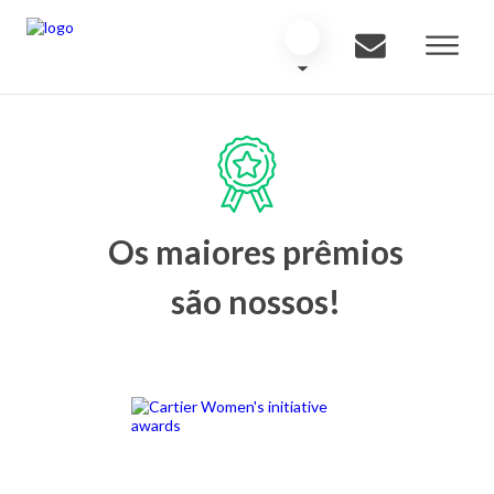
Os maiores prêmios
são nossos!