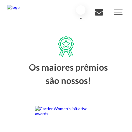
Os maiores prêmios
são nossos!