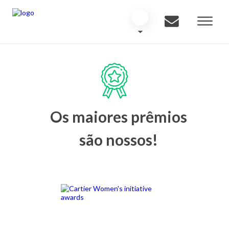
Os maiores prêmios
são nossos!