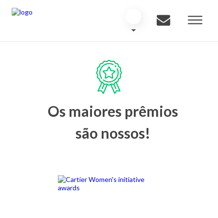
Os maiores prêmios
são nossos!