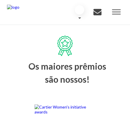
Os maiores prêmios
são nossos!