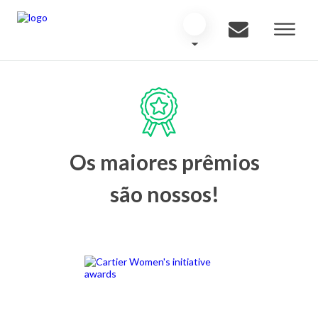
Os maiores prêmios
são nossos!