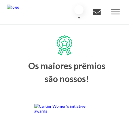
Os maiores prêmios
são nossos!