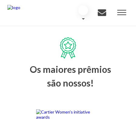
Os maiores prêmios
são nossos!