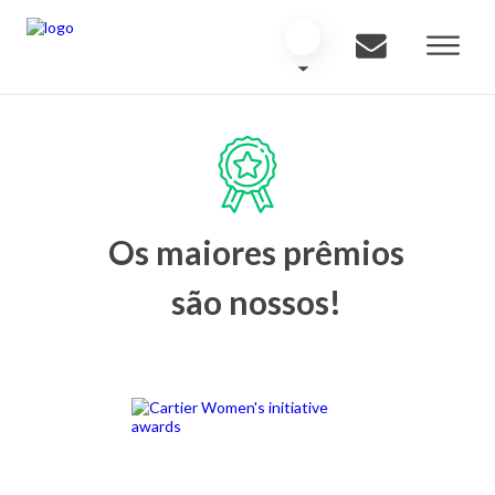
Os maiores prêmios
são nossos!