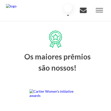
Os maiores prêmios
são nossos!