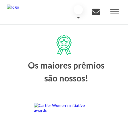
Os maiores prêmios
são nossos!