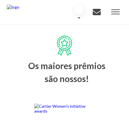
Os maiores prêmios
são nossos!