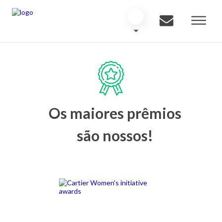
Os maiores prêmios
são nossos!