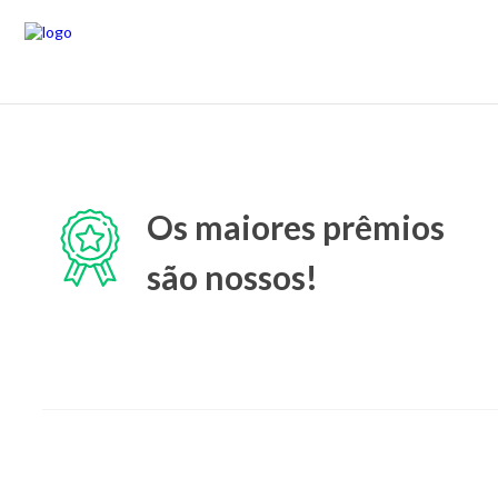
Os maiores prêmios
são nossos!