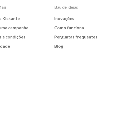
Mais
Baú de ideias
a Kickante
Inovações
 uma campanha
Como funciona
 e condições
Perguntas frequentes
idade
Blog