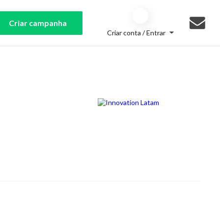
Criar campanha
Criar conta / Entrar