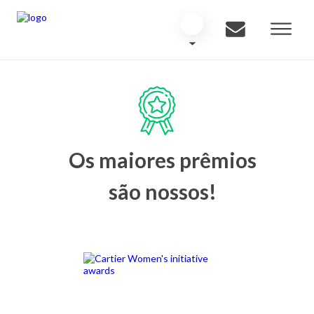
Os maiores prêmios
são nossos!