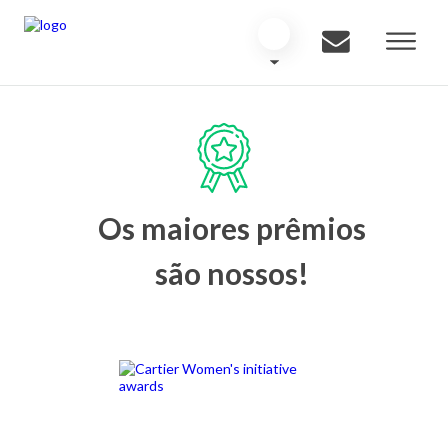
Os maiores prêmios
são nossos!