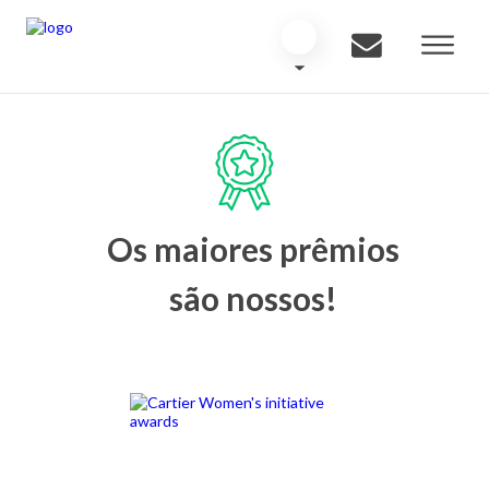
Os maiores prêmios
são nossos!